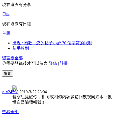
現在還沒有分享
日誌
現在還沒有日誌
主題
出現 : 抱歉，您的帖子小於 30 個字符的限制
新手報到
留言板
全部
你需要登錄後才可以留言
登錄
|
註冊
留言
z1x24598
2019-3-22 23:04
督察組提醒你，相同或相似內容多篇回覆視同灌水回覆，
惜自己論壇帳號!!
查看全部