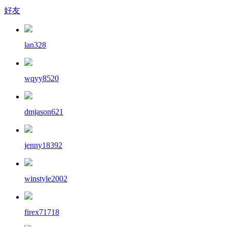
好友
lan328
wqyy8520
dmjason621
jenny18392
winstyle2002
firex71718