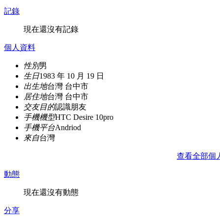
記錄
現在還沒有記錄
個人資料
性別
男
生日
1983 年 10 月 19 日
出生地
台灣 台中市
居住地
台灣 台中市
交友目的
認識朋友
手機機型
HTC Desire 10pro
手機平台
Andriod
來自
台灣
查看全部個
動態
現在還沒有動態
分享