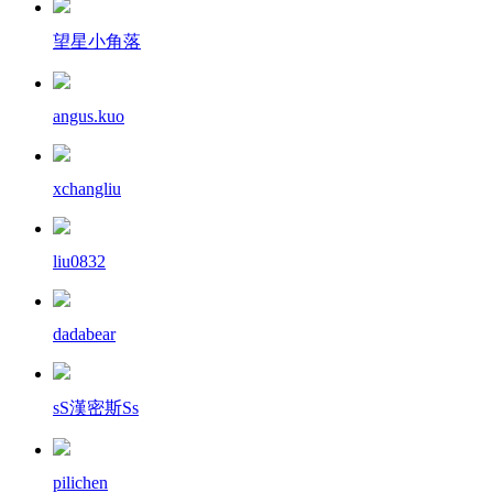
望星小角落
angus.kuo
xchangliu
liu0832
dadabear
sS漢密斯Ss
pilichen