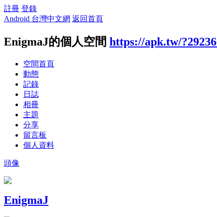
註冊
登錄
Android 台灣中文網
返回首頁
EnigmaJ的個人空間
https://apk.tw/?2923
空間首頁
動態
記錄
日誌
相冊
主題
分享
留言板
個人資料
頭像
EnigmaJ