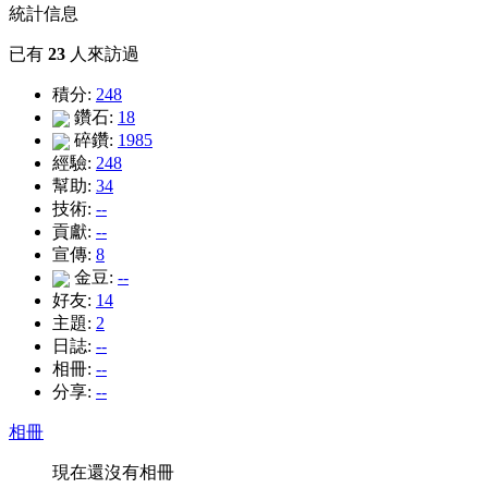
統計信息
已有
23
人來訪過
積分:
248
鑽石:
18
碎鑽:
1985
經驗:
248
幫助:
34
技術:
--
貢獻:
--
宣傳:
8
金豆:
--
好友:
14
主題:
2
日誌:
--
相冊:
--
分享:
--
相冊
現在還沒有相冊