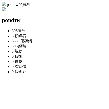
pondtw的資料
pondtw
306
積分
6 顆
鑽石
6888 個
碎鑽
306
經驗
3
幫助
0
技術
0
貢獻
0 次
宣傳
0 個
金豆