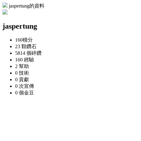
jaspertung的資料
jaspertung
160
積分
23 顆
鑽石
5814 個
碎鑽
160
經驗
2
幫助
0
技術
0
貢獻
0 次
宣傳
0 個
金豆