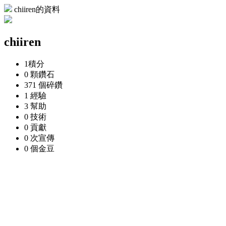
chiiren的資料
chiiren
1
積分
0 顆
鑽石
371 個
碎鑽
1
經驗
3
幫助
0
技術
0
貢獻
0 次
宣傳
0 個
金豆