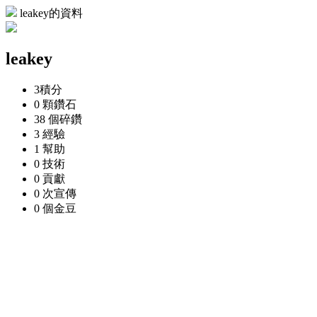
leakey的資料
leakey
3
積分
0 顆
鑽石
38 個
碎鑽
3
經驗
1
幫助
0
技術
0
貢獻
0 次
宣傳
0 個
金豆