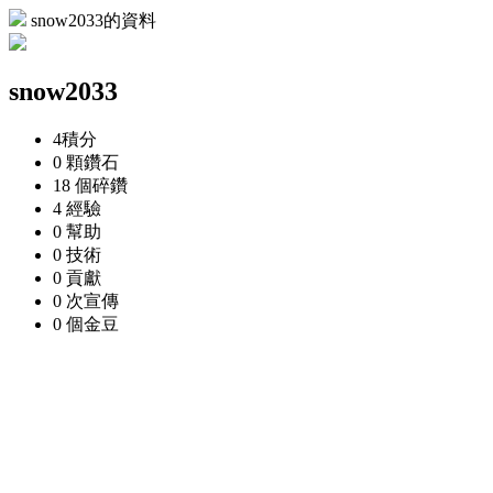
snow2033的資料
snow2033
4
積分
0 顆
鑽石
18 個
碎鑽
4
經驗
0
幫助
0
技術
0
貢獻
0 次
宣傳
0 個
金豆