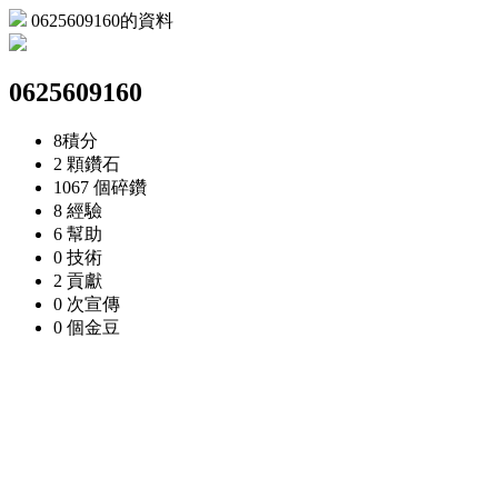
0625609160的資料
0625609160
8
積分
2 顆
鑽石
1067 個
碎鑽
8
經驗
6
幫助
0
技術
2
貢獻
0 次
宣傳
0 個
金豆