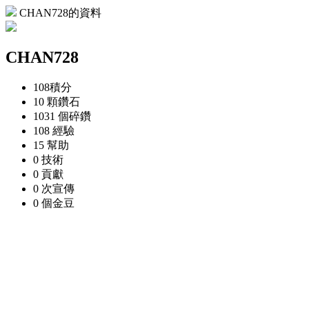
CHAN728的資料
CHAN728
108
積分
10 顆
鑽石
1031 個
碎鑽
108
經驗
15
幫助
0
技術
0
貢獻
0 次
宣傳
0 個
金豆