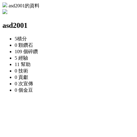
asd2001的資料
asd2001
5
積分
0 顆
鑽石
109 個
碎鑽
5
經驗
11
幫助
0
技術
0
貢獻
0 次
宣傳
0 個
金豆