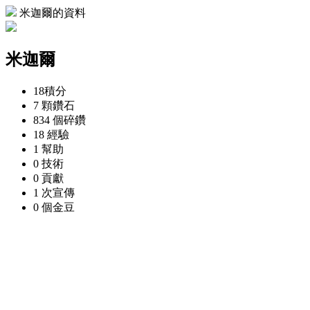
米迦爾的資料
米迦爾
18
積分
7 顆
鑽石
834 個
碎鑽
18
經驗
1
幫助
0
技術
0
貢獻
1 次
宣傳
0 個
金豆