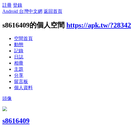
註冊
登錄
Android 台灣中文網
返回首頁
s8616409的個人空間
https://apk.tw/?2834
空間首頁
動態
記錄
日誌
相冊
主題
分享
留言板
個人資料
頭像
s8616409