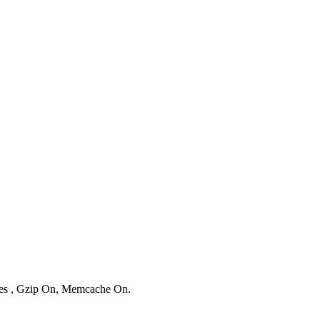
ries , Gzip On, Memcache On.