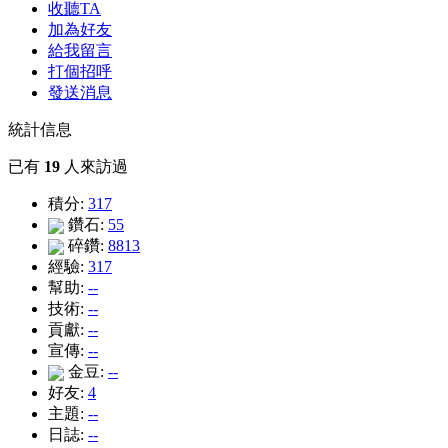
收聽TA
加為好友
給我留言
打個招呼
發送消息
統計信息
已有
19
人來訪過
積分:
317
鑽石:
55
碎鑽:
8813
經驗:
317
幫助:
--
技術:
--
貢獻:
--
宣傳:
--
金豆:
--
好友:
4
主題:
--
日誌:
--