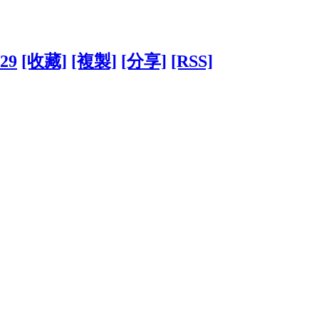
229
[收藏]
[複製]
[分享]
[RSS]