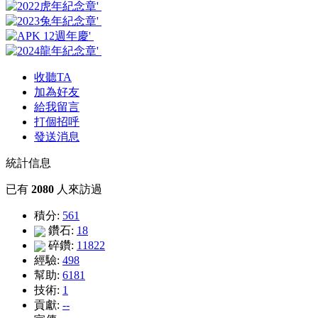
收聽TA
加為好友
給我留言
打個招呼
發送消息
統計信息
已有
2080
人來訪過
積分:
561
鑽石:
18
碎鑽:
11822
經驗:
498
幫助:
6181
技術:
1
貢獻:
--