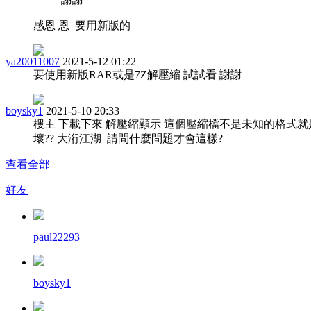
感恩 恩 要用新版的
ya20011007
2021-5-12 01:22
要使用新版RAR或是7Z解壓縮 試試看 謝謝
boysky1
2021-5-10 20:33
樓主 下載下來 解壓縮顯示 這個壓縮檔不是未知的格式就
壞?? 大洐江湖 請問什麼問題才會這樣?
查看全部
好友
paul22293
boysky1