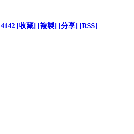
34142
[收藏]
[複製]
[分享]
[RSS]