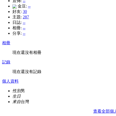
宣傳:
--
金豆:
--
好友:
30
主題:
287
日誌:
--
相冊:
--
分享:
--
相冊
現在還沒有相冊
記錄
現在還沒有記錄
個人資料
性別
男
生日
來自
台灣
查看全部個