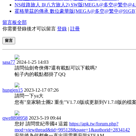
NS歧路旅人 II(八方旅人2) SW版[MEGA@多空@繁中@4.
霍格華茲的傳承 數位豪華版[MEGA@多空@繁中@91GB
留言板
全部
你需要登錄後才可以留言
登錄
|
註冊
留言
sasa77
2024-1-25 14:03
請問仙劍奇俠傳7還有載點可以下載嗎?
帖子內的載點都掛了QQ
hungjen15
2023-12-17 07:26
請問一下ya大
您有"皇家騎士團2 重生"V1.7.0版或更新到V1.7.0版的檔
qwe8898958
2023-5-19 09:44
您好 請問世紀帝國4 這篇
https://apk.tw/forum.php?
mod=viewthread&tid=995128&page=1&authorid=2834142
安裝後為何都會一直出現需要安裝STEAM