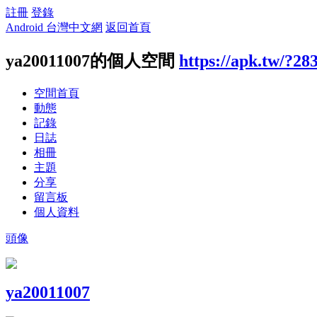
註冊
登錄
Android 台灣中文網
返回首頁
ya20011007的個人空間
https://apk.tw/?28
空間首頁
動態
記錄
日誌
相冊
主題
分享
留言板
個人資料
頭像
ya20011007