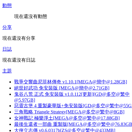
動態
現在還沒有動態
分享
現在還沒有分享
日誌
現在還沒有日誌
主題
戰爭交響曲尼菲林傳奇 v1.10.1[MEGA@簡中@1.28GB]
絕世好武功 免安裝版 [MEGA@簡中@2.71GB]
鬼谷八荒 正式 免安裝版 v1.0.112[更新][GD@多空@繁中
@5.97GB]
惡靈古堡 4 重製豪華版+免安裝版[GD@多空@繁中@55G
三角戰略 Triangle Strategy[MEGA@多空@繁中@8GB]
女神戰記 極樂淨土[MEGA@多空@繁中@17.88GB]
最後生還者一部曲 重製版[MEGA@多空@繁中@76.83GB
大俠立志傳 v0.6.0317b[ZS@多空@繁中@433MB]