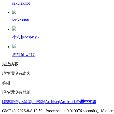
sakuraknot
lee5230bb
小穴賴cosplay6
約加耐tw517
最近訪客
現在還沒有訪客
群組
現在還沒有群組
聯繫我們
|
小黑屋
|
手機版
|
Archiver
|
Android 台灣中文網
GMT+8, 2026-8-8 13:50
, Processed in 0.019076 second(s), 18 que