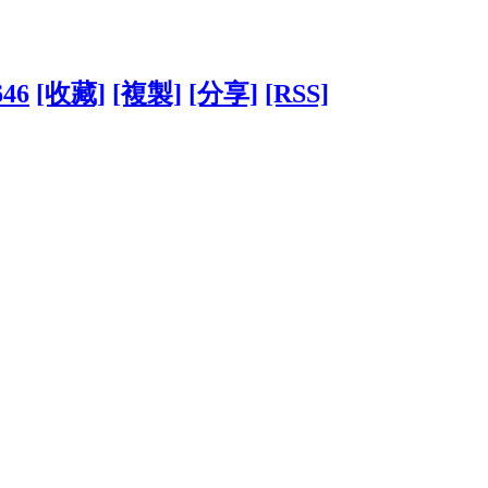
646
[收藏]
[複製]
[分享]
[RSS]