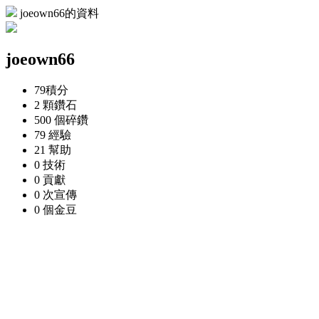
joeown66的資料
joeown66
79
積分
2 顆
鑽石
500 個
碎鑽
79
經驗
21
幫助
0
技術
0
貢獻
0 次
宣傳
0 個
金豆