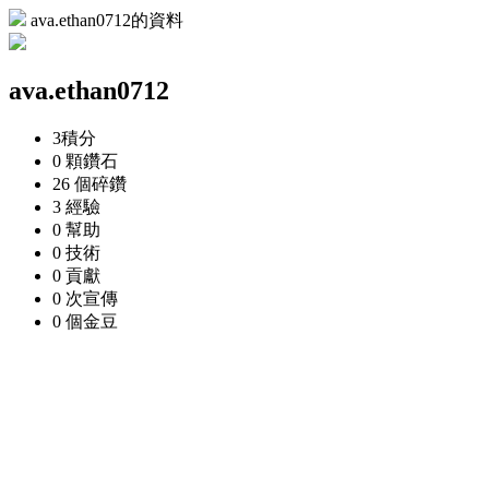
ava.ethan0712的資料
ava.ethan0712
3
積分
0 顆
鑽石
26 個
碎鑽
3
經驗
0
幫助
0
技術
0
貢獻
0 次
宣傳
0 個
金豆