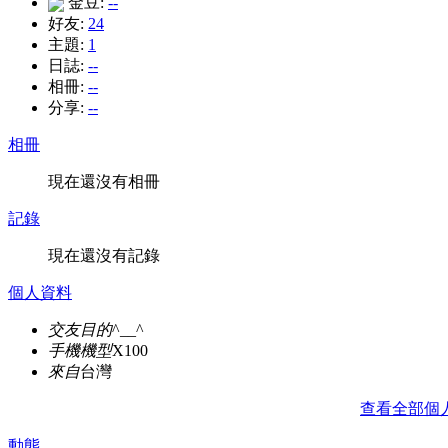
金豆:
--
好友:
24
主題:
1
日誌:
--
相冊:
--
分享:
--
相冊
現在還沒有相冊
記錄
現在還沒有記錄
個人資料
交友目的
^__^
手機機型
X100
來自
台灣
查看全部個
動態