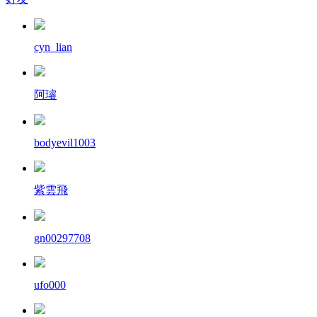
cyn_lian
阿璿
bodyevil1003
紫雲飛
gn00297708
ufo000