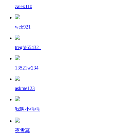
zalex110
web921
tregfd654321
13521w234
askme123
我叫小强强
夜雪冥