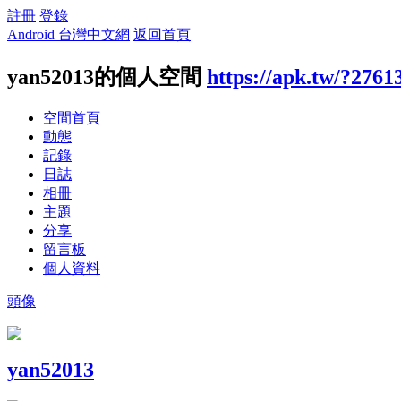
註冊
登錄
Android 台灣中文網
返回首頁
yan52013的個人空間
https://apk.tw/?2761
空間首頁
動態
記錄
日誌
相冊
主題
分享
留言板
個人資料
頭像
yan52013