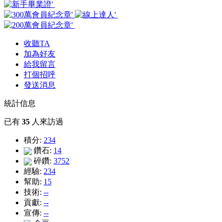
收聽TA
加為好友
給我留言
打個招呼
發送消息
統計信息
已有
35
人來訪過
積分:
234
鑽石:
14
碎鑽:
3752
經驗:
234
幫助:
15
技術:
--
貢獻:
--
宣傳:
--