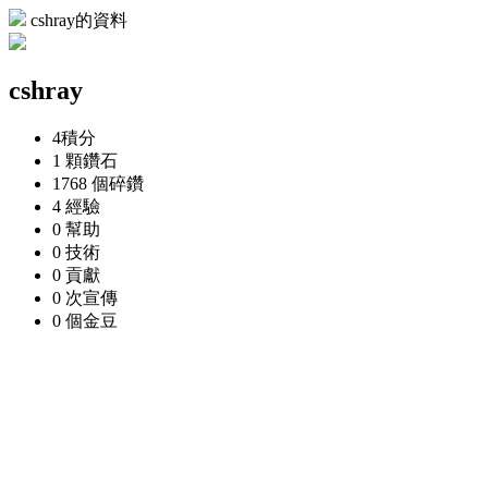
cshray的資料
cshray
4
積分
1 顆
鑽石
1768 個
碎鑽
4
經驗
0
幫助
0
技術
0
貢獻
0 次
宣傳
0 個
金豆