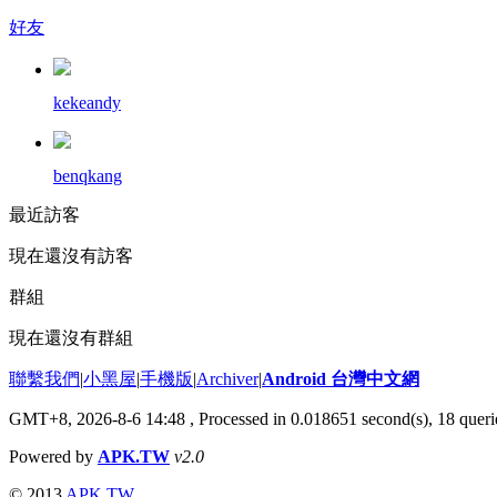
好友
kekeandy
benqkang
最近訪客
現在還沒有訪客
群組
現在還沒有群組
聯繫我們
|
小黑屋
|
手機版
|
Archiver
|
Android 台灣中文網
GMT+8, 2026-8-6 14:48
, Processed in 0.018651 second(s), 18 que
Powered by
APK.TW
v2.0
© 2013
APK.TW