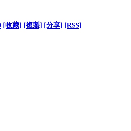
0
[收藏]
[複製]
[分享]
[RSS]