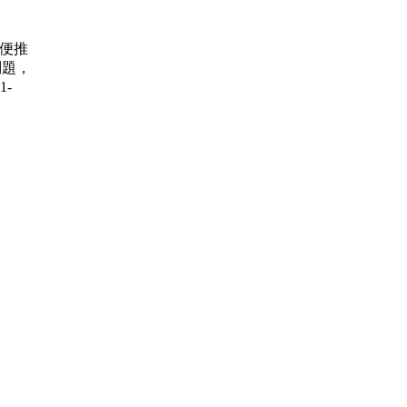
賽 順便推
問題，
1-