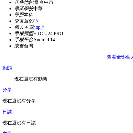
居住地
台灣 台中市
畢業學校
中華
學歷
本科
交友目的
^^
個人主頁
http://
手機機型
HTC U24 PRO
手機平台
Android 14
來自
台灣
查看全部個
動態
現在還沒有動態
分享
現在還沒有分享
日誌
現在還沒有日誌