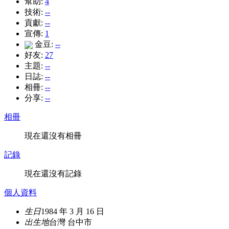
幫助:
4
技術:
--
貢獻:
--
宣傳:
1
金豆:
--
好友:
27
主題:
--
日誌:
--
相冊:
--
分享:
--
相冊
現在還沒有相冊
記錄
現在還沒有記錄
個人資料
生日
1984 年 3 月 16 日
出生地
台灣 台中市