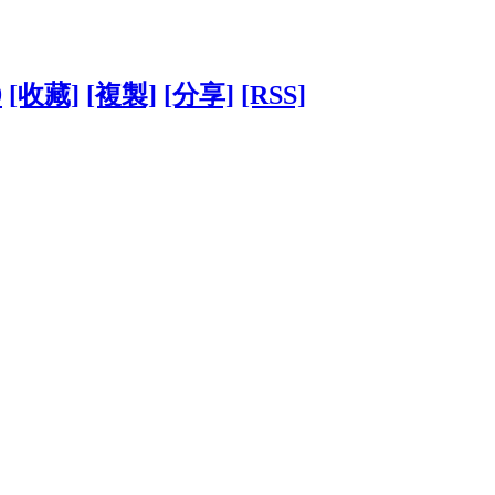
9
[收藏]
[複製]
[分享]
[RSS]