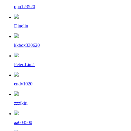
opq123520
Dinolin
kkbox330620
Peter-Lin-1
endy1020
zzzikiri
aa603500