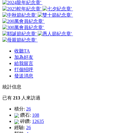
收聽TA
加為好友
給我留言
打個招呼
發送消息
統計信息
已有
213
人來訪過
積分:
26
鑽石:
108
碎鑽:
12635
經驗:
26