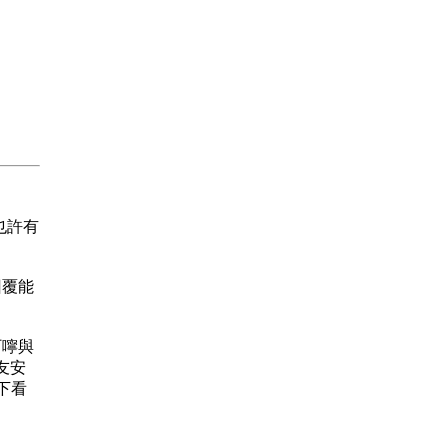
 也許有
的回覆能
的叮嚀與
友安
下看