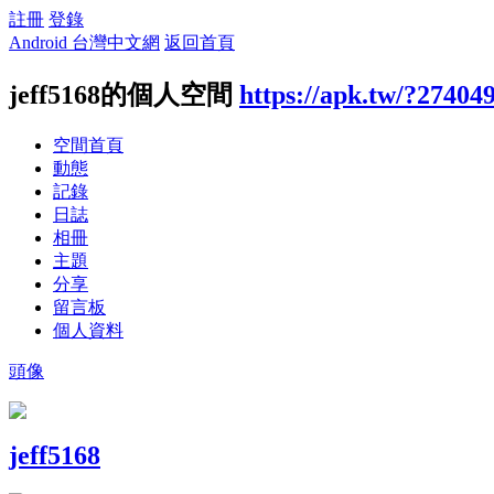
註冊
登錄
Android 台灣中文網
返回首頁
jeff5168的個人空間
https://apk.tw/?27404
空間首頁
動態
記錄
日誌
相冊
主題
分享
留言板
個人資料
頭像
jeff5168