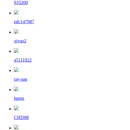
933200
edc147987
xiyao2
a5111022
ray-san
hpem
CHD88