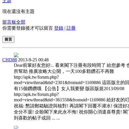
主題
現在還沒有主題
留言板
全部
你需要登錄後才可以留言
登錄
|
註冊
留言
CHD88
2013-9-25 00:48
Dear前輩好友您好:.. 看來閣下注冊有段時間了 給您參考
所幫助 推廣攻略大公開，一天100多顆鑽石不再難
http://apk.tw/forum.php?
mod=viewthread&tid=2301&fromuid=1169886 這區版主
有15個鑽鑽哦 【公告】女人我要變 版區版規2013/09/08
http://apk.tw/forum.php?
mod=viewthread&tid=361558&fromuid=1169886 給好友
祝福: 懇請郵箱驗證與核對! 再請閣下回覆不灌水! 保證好
全分不退! 企盼閣下來此永不悔! 祝你開心消遣喜尊貴! 閣
到喜歡的帖子或回 ... ...