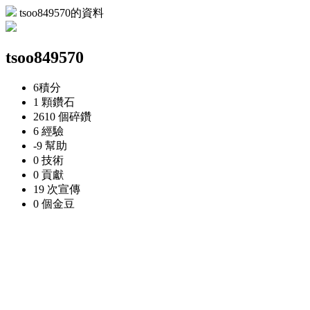
tsoo849570的資料
tsoo849570
6
積分
1 顆
鑽石
2610 個
碎鑽
6
經驗
-9
幫助
0
技術
0
貢獻
19 次
宣傳
0 個
金豆