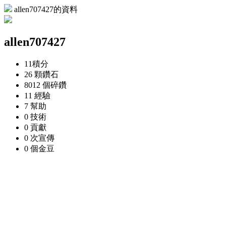
allen707427的資料
allen707427
11
積分
26 顆
鑽石
8012 個
碎鑽
11
經驗
7
幫助
0
技術
0
貢獻
0 次
宣傳
0 個
金豆