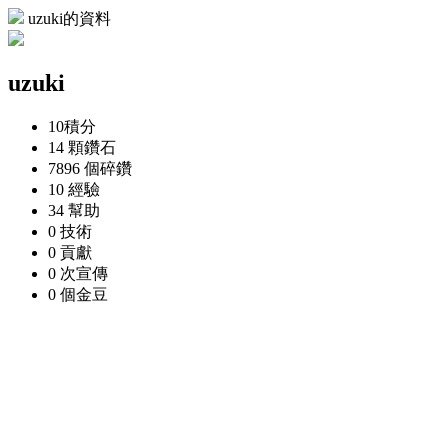
uzuki的資料
uzuki
10
積分
14 顆
鑽石
7896 個
碎鑽
10
經驗
34
幫助
0
技術
0
貢獻
0 次
宣傳
0 個
金豆