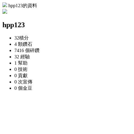
hpp123的資料
hpp123
32
積分
4 顆
鑽石
7416 個
碎鑽
32
經驗
1
幫助
0
技術
0
貢獻
0 次
宣傳
0 個
金豆