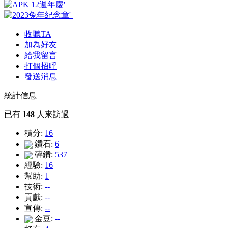
收聽TA
加為好友
給我留言
打個招呼
發送消息
統計信息
已有
148
人來訪過
積分:
16
鑽石:
6
碎鑽:
537
經驗:
16
幫助:
1
技術:
--
貢獻:
--
宣傳:
--
金豆:
--