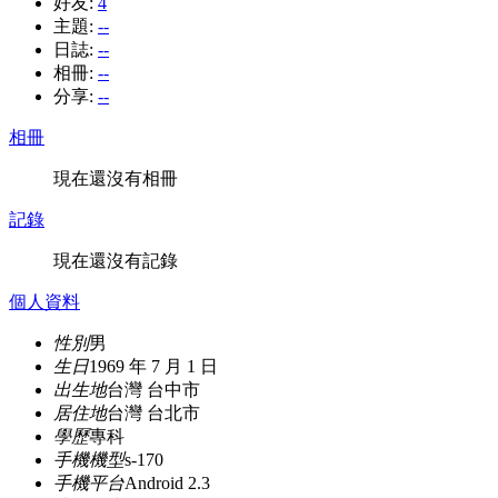
好友:
4
主題:
--
日誌:
--
相冊:
--
分享:
--
相冊
現在還沒有相冊
記錄
現在還沒有記錄
個人資料
性別
男
生日
1969 年 7 月 1 日
出生地
台灣 台中市
居住地
台灣 台北市
學歷
專科
手機機型
s-170
手機平台
Android 2.3