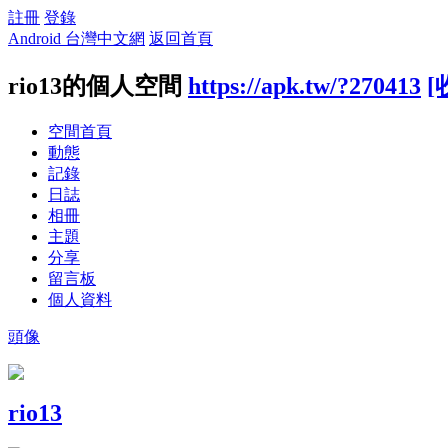
註冊
登錄
Android 台灣中文網
返回首頁
rio13的個人空間
https://apk.tw/?270413
[
空間首頁
動態
記錄
日誌
相冊
主題
分享
留言板
個人資料
頭像
rio13