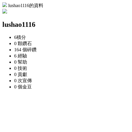
lushao1116的資料
lushao1116
6
積分
0 顆
鑽石
164 個
碎鑽
6
經驗
0
幫助
0
技術
0
貢獻
0 次
宣傳
0 個
金豆