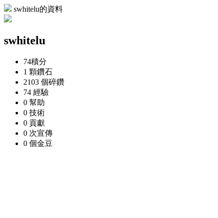
swhitelu的資料
swhitelu
74
積分
1 顆
鑽石
2103 個
碎鑽
74
經驗
0
幫助
0
技術
0
貢獻
0 次
宣傳
0 個
金豆