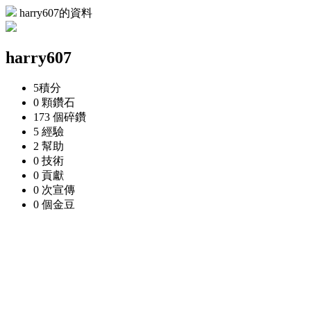
harry607的資料
harry607
5
積分
0 顆
鑽石
173 個
碎鑽
5
經驗
2
幫助
0
技術
0
貢獻
0 次
宣傳
0 個
金豆