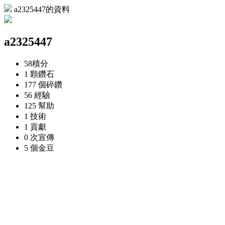
a2325447的資料
a2325447
58
積分
1 顆
鑽石
177 個
碎鑽
56
經驗
125
幫助
1
技術
1
貢獻
0 次
宣傳
5 個
金豆