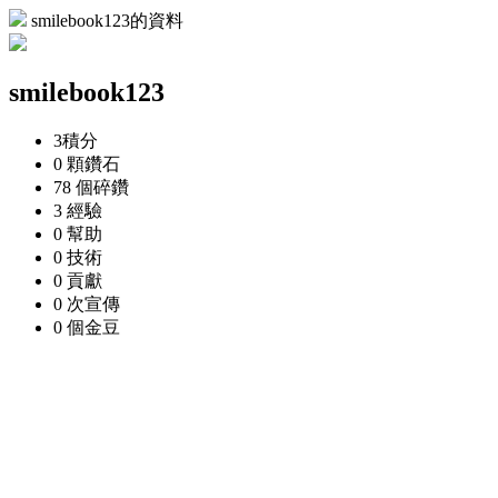
smilebook123的資料
smilebook123
3
積分
0 顆
鑽石
78 個
碎鑽
3
經驗
0
幫助
0
技術
0
貢獻
0 次
宣傳
0 個
金豆