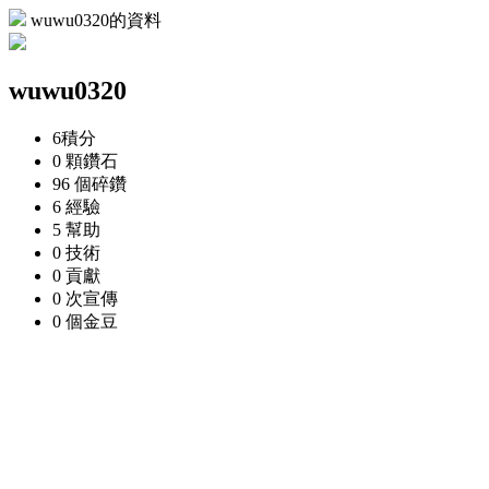
wuwu0320的資料
wuwu0320
6
積分
0 顆
鑽石
96 個
碎鑽
6
經驗
5
幫助
0
技術
0
貢獻
0 次
宣傳
0 個
金豆