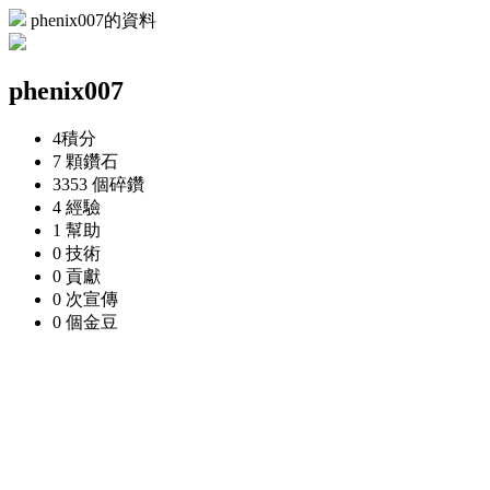
phenix007的資料
phenix007
4
積分
7 顆
鑽石
3353 個
碎鑽
4
經驗
1
幫助
0
技術
0
貢獻
0 次
宣傳
0 個
金豆