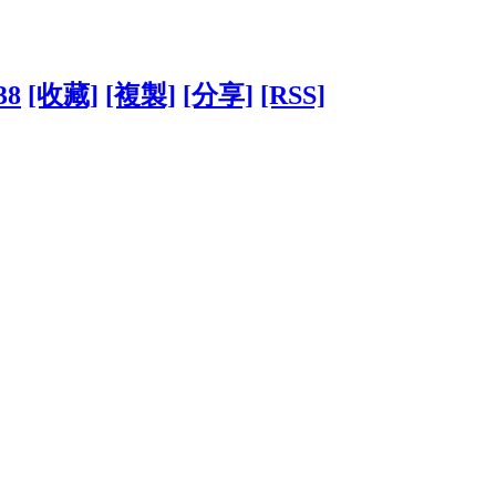
38
[收藏]
[複製]
[分享]
[RSS]