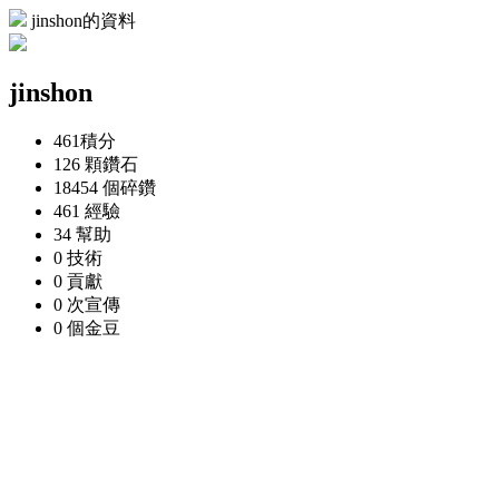
jinshon的資料
jinshon
461
積分
126 顆
鑽石
18454 個
碎鑽
461
經驗
34
幫助
0
技術
0
貢獻
0 次
宣傳
0 個
金豆