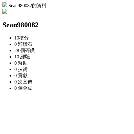
Sean980082的資料
Sean980082
10
積分
0 顆
鑽石
28 個
碎鑽
10
經驗
0
幫助
0
技術
0
貢獻
0 次
宣傳
0 個
金豆