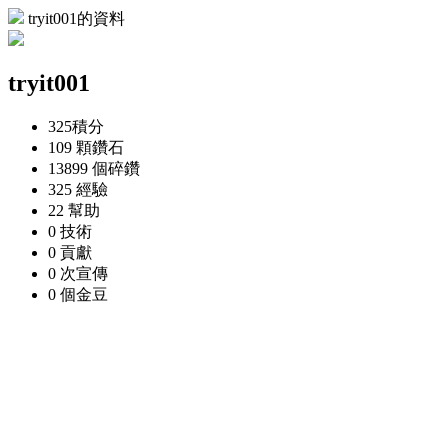
tryit001的資料
tryit001
325
積分
109 顆
鑽石
13899 個
碎鑽
325
經驗
22
幫助
0
技術
0
貢獻
0 次
宣傳
0 個
金豆