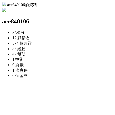
ace840106的資料
ace840106
84
積分
12 顆
鑽石
574 個
碎鑽
83
經驗
47
幫助
1
技術
0
貢獻
1 次
宣傳
0 個
金豆