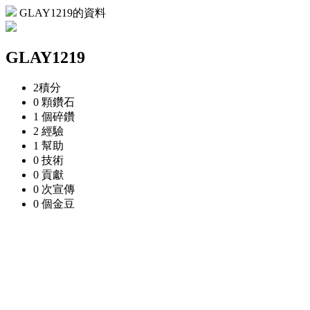
GLAY1219的資料
GLAY1219
2
積分
0 顆
鑽石
1 個
碎鑽
2
經驗
1
幫助
0
技術
0
貢獻
0 次
宣傳
0 個
金豆