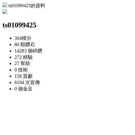
ts01099425的資料
ts01099425
304
積分
80 顆
鑽石
14283 個
碎鑽
272
經驗
27
幫助
0
技術
158
貢獻
6194 次
宣傳
0 個
金豆