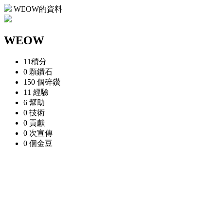
WEOW的資料
WEOW
11
積分
0 顆
鑽石
150 個
碎鑽
11
經驗
6
幫助
0
技術
0
貢獻
0 次
宣傳
0 個
金豆