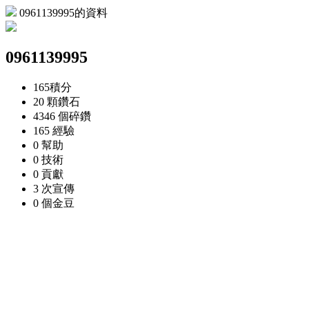
0961139995的資料
0961139995
165
積分
20 顆
鑽石
4346 個
碎鑽
165
經驗
0
幫助
0
技術
0
貢獻
3 次
宣傳
0 個
金豆