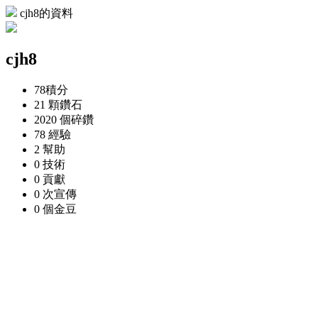
cjh8的資料
cjh8
78
積分
21 顆
鑽石
2020 個
碎鑽
78
經驗
2
幫助
0
技術
0
貢獻
0 次
宣傳
0 個
金豆