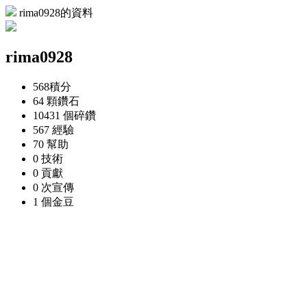
rima0928的資料
rima0928
568
積分
64 顆
鑽石
10431 個
碎鑽
567
經驗
70
幫助
0
技術
0
貢獻
0 次
宣傳
1 個
金豆