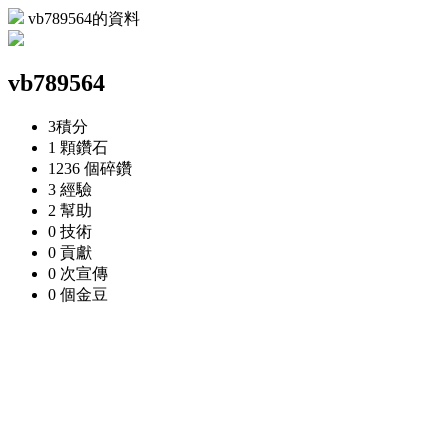
vb789564的資料
vb789564
3
積分
1 顆
鑽石
1236 個
碎鑽
3
經驗
2
幫助
0
技術
0
貢獻
0 次
宣傳
0 個
金豆