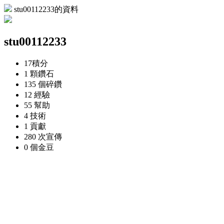
stu00112233的資料
stu00112233
17
積分
1 顆
鑽石
135 個
碎鑽
12
經驗
55
幫助
4
技術
1
貢獻
280 次
宣傳
0 個
金豆