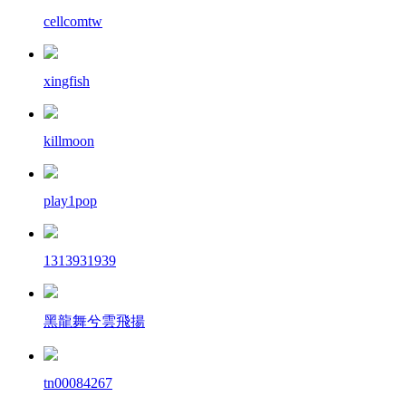
cellcomtw
xingfish
killmoon
play1pop
1313931939
黑龍舞兮雲飛揚
tn00084267