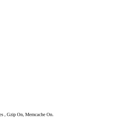
ries , Gzip On, Memcache On.