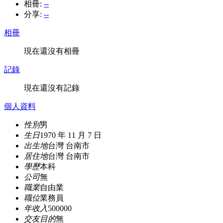
相冊:
--
分享:
--
相冊
現在還沒有相冊
記錄
現在還沒有記錄
個人資料
性別
男
生日
1970 年 11 月 7 日
出生地
台灣 台南市
居住地
台灣 台南市
學歷
本科
公司
無
職業
自由業
職位
業務員
年收入
500000
交友目的
無