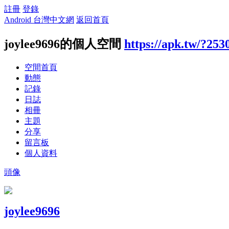
註冊
登錄
Android 台灣中文網
返回首頁
joylee9696的個人空間
https://apk.tw/?253
空間首頁
動態
記錄
日誌
相冊
主題
分享
留言板
個人資料
頭像
joylee9696