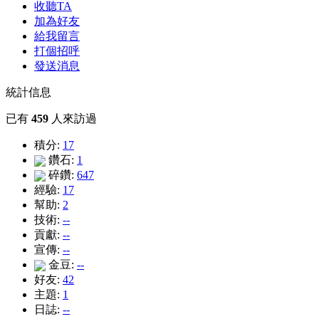
收聽TA
加為好友
給我留言
打個招呼
發送消息
統計信息
已有
459
人來訪過
積分:
17
鑽石:
1
碎鑽:
647
經驗:
17
幫助:
2
技術:
--
貢獻:
--
宣傳:
--
金豆:
--
好友:
42
主題:
1
日誌:
--