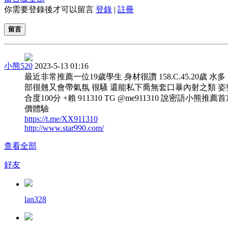
你需要登錄後才可以留言
登錄
|
註冊
留言
小熊520
2023-5-13 01:16
最近非常推薦一位19歲學生 身材很讚 158.C.45.20歲 水多
部很翹又會帶氣氛 很騷 還能私下喬無套口暴內射之類 姿
合度100分 +賴 911310 TG @me911310 說密語小熊推薦
價體驗
https://t.me/XX911310
http://www.star990.com/
查看全部
好友
lan328