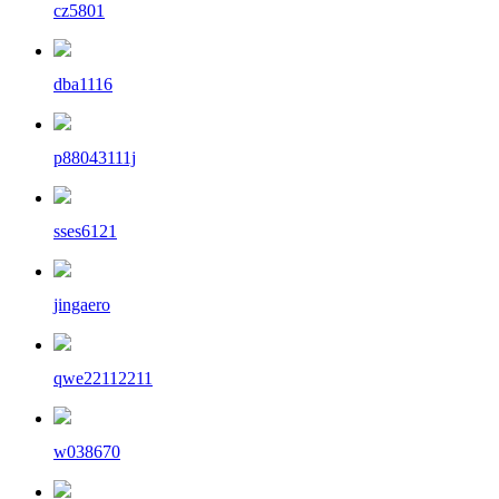
cz5801
dba1116
p88043111j
sses6121
jingaero
qwe22112211
w038670