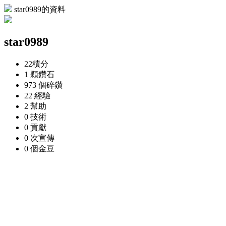
star0989的資料
star0989
22
積分
1 顆
鑽石
973 個
碎鑽
22
經驗
2
幫助
0
技術
0
貢獻
0 次
宣傳
0 個
金豆