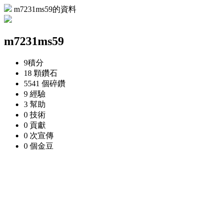
m7231ms59的資料
m7231ms59
9
積分
18 顆
鑽石
5541 個
碎鑽
9
經驗
3
幫助
0
技術
0
貢獻
0 次
宣傳
0 個
金豆