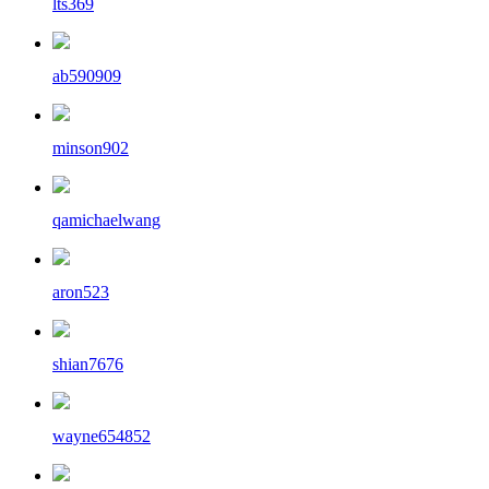
lts369
ab590909
minson902
qamichaelwang
aron523
shian7676
wayne654852