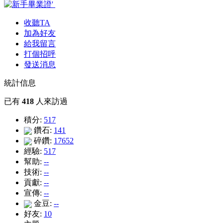
收聽TA
加為好友
給我留言
打個招呼
發送消息
統計信息
已有
418
人來訪過
積分:
517
鑽石:
141
碎鑽:
17652
經驗:
517
幫助:
--
技術:
--
貢獻:
--
宣傳:
--
金豆:
--
好友:
10