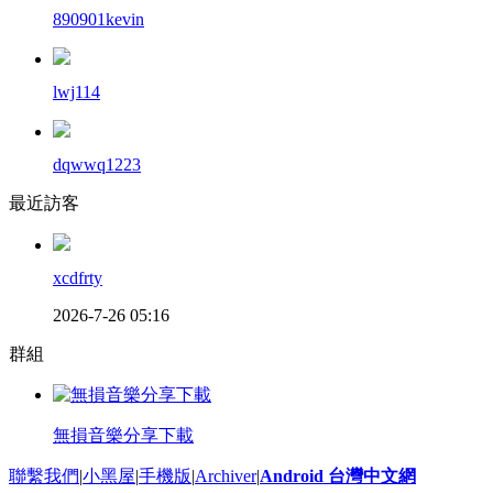
890901kevin
lwj114
dqwwq1223
最近訪客
xcdfrty
2026-7-26 05:16
群組
無損音樂分享下載
聯繫我們
|
小黑屋
|
手機版
|
Archiver
|
Android 台灣中文網