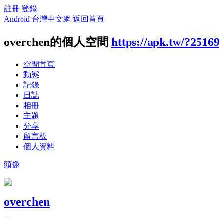
註冊
登錄
Android 台灣中文網
返回首頁
overchen的個人空間
https://apk.tw/?2516
空間首頁
動態
記錄
日誌
相冊
主題
分享
留言板
個人資料
頭像
overchen