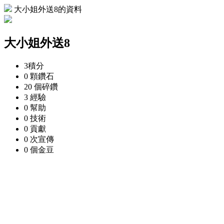
大小姐外送8的資料
大小姐外送8
3
積分
0 顆
鑽石
20 個
碎鑽
3
經驗
0
幫助
0
技術
0
貢獻
0 次
宣傳
0 個
金豆