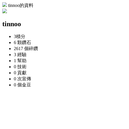
tinnoo的資料
tinnoo
3
積分
6 顆
鑽石
2617 個
碎鑽
3
經驗
1
幫助
0
技術
0
貢獻
0 次
宣傳
0 個
金豆